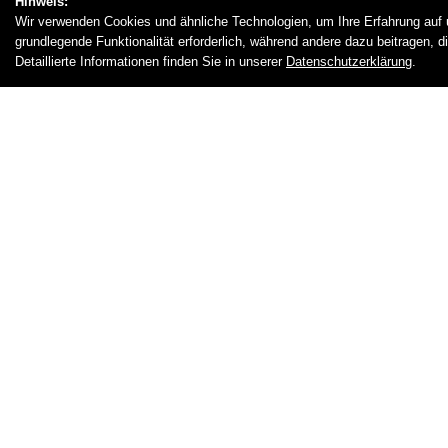
Hinweis:
Wir verwenden Cookies und ähnliche Technologien, um Ihre Erfahrung auf u
grundlegende Funktionalität erforderlich, während andere dazu beitragen, 
Detaillierte Informationen finden Sie in unserer
Datenschutzerklärung
.
NASSRÄUME
Die Nassräume werden abgedichtet, wenn diese d
lassen auch fugenlose Beläge in Nassräumen und
gesetzt.