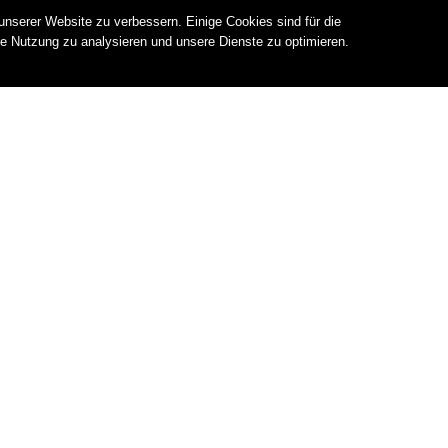
nserer Website zu verbessern. Einige Cookies sind für die
die Nutzung zu analysieren und unsere Dienste zu optimieren.
irekt mit Platten verkleidet werden. Neue Materialien
 -zellen zu. Dabei sind der Formgebung keine Grenzen